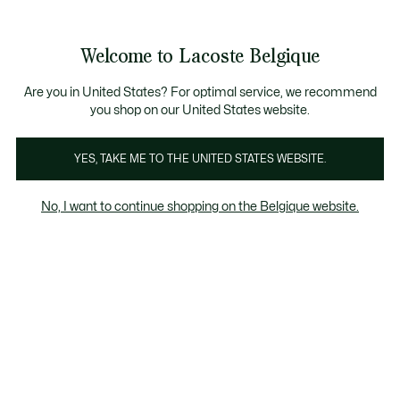
Informatiebanners
CHANCE - Ontdek een selectie afgeprijsde artikelen.
LAST CHANCE - Ontdek een selectie afgeprijsde a
Welcome to Lacoste Belgique
See
0
0
my
NL
shopping
bag
Are you in United States? For optimal service, we recommend
you shop on our United States website.
YES, TAKE ME TO THE UNITED STATES WEBSITE.
SLIM FIT
LOOSE FIT
SPOR
No, I want to continue shopping on the Belgique website.
Regular Fit
Slim Fit
Loose Fit
Customised
Lange
Loose fit
Last chance