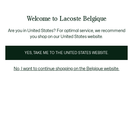
Informatiebanners
CHANCE - Ontdek een selectie afgeprijsde artikelen.
LAST CHANCE - Ontdek een selectie afgeprijsde a
Welcome to Lacoste Belgique
See
0
0
my
NL
shopping
bag
Are you in United States? For optimal service, we recommend
you shop on our United States website.
YES, TAKE ME TO THE UNITED STATES WEBSITE.
OSTE SPORT
TENNIS COLLECTIE
GOLF COLL
No, I want to continue shopping on the Belgique website.
ECTIE VOOR
DAMES
Tennis
Padel
Golf
Fitness & Training
Tennis Collectie