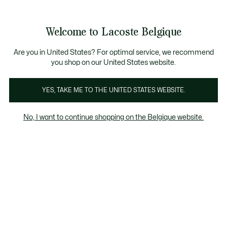
Informatiebanners
CHANCE - Ontdek een selectie afgeprijsde artikelen.
LAST CHANCE - Ontdek een selectie afgeprijsde a
Productafbeeldingengalerij
Welcome to Lacoste Belgique
See
0
0
my
NL
shopping
bag
Are you in United States? For optimal service, we recommend
you shop on our United States website.
YES, TAKE ME TO THE UNITED STATES WEBSITE.
No, I want to continue shopping on the Belgique website.