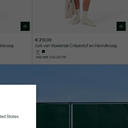
€ 210,00
olokraag
Jurk van Vloeiende Crêpestof en Hemdkraag
NIEUWE COLLECTIE
ted States