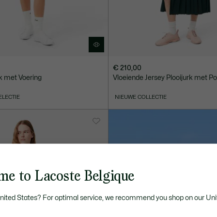
€ 210,00
ok met Voering
Vloeiende Jersey Plooijurk met P
ELECTIE
NIEUWE COLLECTIE
me to Lacoste Belgique
United States? For optimal service, we recommend you shop on our Uni