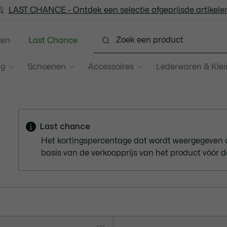
LAST CHANCE - Ontdek een selectie afgeprijsde artikelen
LAST CHANCE - Ontdek een selectie afgeprijsde artikelen
ken
Last Chance
ng
Schoenen
Accessoires
Lederwaren & Kle
Last chance
Het kortingspercentage dat wordt weergegeven 
basis van de verkoopprijs van het product vóór d