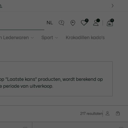
.
.
0
0
NL
See
my
in Lederwaren
Sport
Krokodillen kado's
shopping
bag
op "Laatste kans" producten, wordt berekend op
e periode van uitverkoop.
217 resultaten