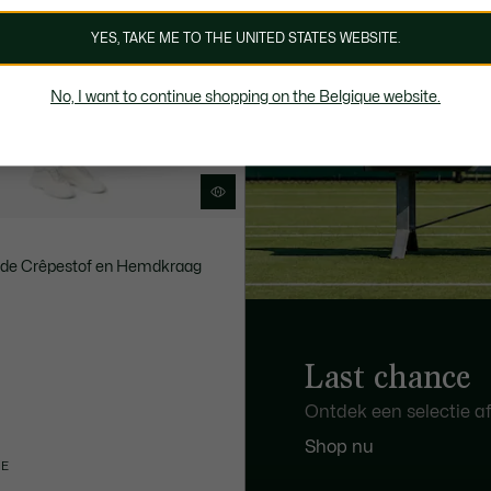
YES, TAKE ME TO THE UNITED STATES WEBSITE.
No, I want to continue shopping on the Belgique website.
ende Crêpestof en Hemdkraag
Last chance
Ontdek een selectie afg
Shop nu
IE