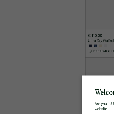
€ 110,00
Ultra Dry Golfr
TOEGEWIJDE S
Welco
Are you in 
website.