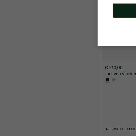
€ 210,00
Jurk van Vloei
NIEUWE COLLECT