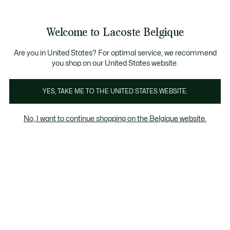
Informatiebanners
CHANCE - Ontdek een selectie afgeprijsde artikelen.
LAST CHANCE - Ontdek een selectie afgeprijsde a
Productafbeeldingengalerij
Welcome to Lacoste Belgique
See
0
0
my
NL
shopping
bag
Are you in United States? For optimal service, we recommend
you shop on our United States website.
YES, TAKE ME TO THE UNITED STATES WEBSITE.
No, I want to continue shopping on the Belgique website.