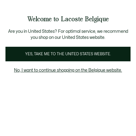
Informatiebanners
CHANCE - Ontdek een selectie afgeprijsde artikelen.
LAST CHANCE - Ontdek een selectie afgeprijsde a
Productafbeeldingengalerij
Welcome to Lacoste Belgique
See
0
0
my
NL
shopping
bag
Are you in United States? For optimal service, we recommend
you shop on our United States website.
YES, TAKE ME TO THE UNITED STATES WEBSITE.
No, I want to continue shopping on the Belgique website.