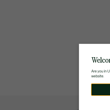
Welco
Are you in 
website.