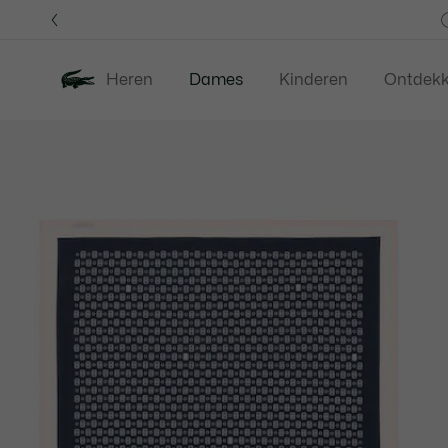
Informatiebanners
Heren
Dames
Kinderen
Ontdek
Productafbeeldingengalerij
Nieuw
Last Chance
Kleding