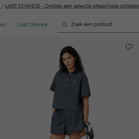
LAST CHANCE - Ontdek een selectie afgeprijsde artikelen
LAST CHANCE - Ontdek een selectie afgeprijsde artikelen
ken
Last Chance
Schoenen
Lederwaren & Klein Lederwaren
Acc