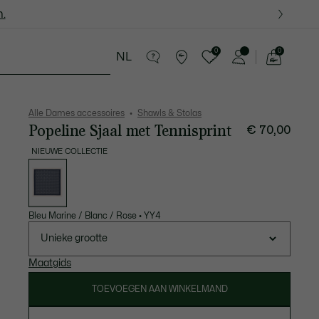
.
.
0
0
NL
See
my
essoires
Sport
Krokodillen kado's
shopping
bag
Alle Dames accessoires
Shawls & Stolas
Popeline Sjaal met Tennisprint
€ 70,00
NIEUWE COLLECTIE
Lijst
met
variaties
Bleu Marine / Blanc / Rose
•
YY4
Unieke grootte
Maatgids
TOEVOEGEN AAN WINKELMAND