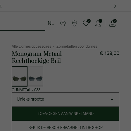
.
.
0
0
NL
See
my
essoires
Sport
Krokodillen kado's
shopping
bag
Alle Dames accessoires
Zonnebrillen voor dames
Monogram Metaal
€ 169,00
Rechthoekige Bril
Lijst
met
variaties
GUNMETAL
•
033
Unieke grootte
TOEVOEGEN AAN WINKELMAND
BEKIJK DE BESCHIKBAARHEID IN DE SHOP