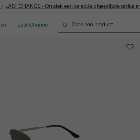
LAST CHANCE - Ontdek een selectie afgeprijsde artikelen
LAST CHANCE - Ontdek een selectie afgeprijsde artikelen
ken
Last Chance
Schoenen
Lederwaren & Klein Lederwaren
Acc