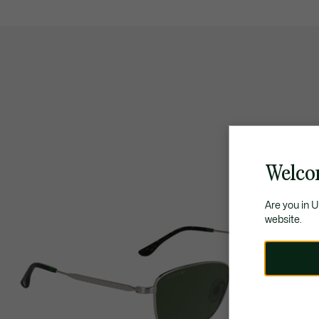
Welco
Are you in 
website.