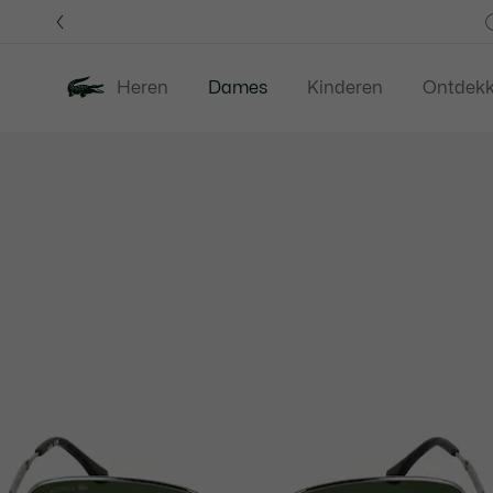
Informatiebanners
Heren
Dames
Kinderen
Ontdek
Productafbeeldingengalerij
Nieuw
Last Chance
Kleding