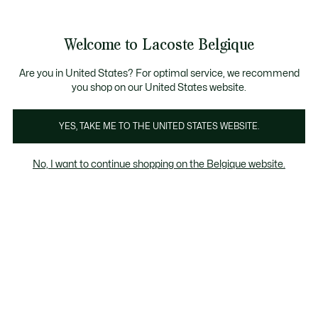
Informatiebanners
CHANCE - Ontdek een selectie afgeprijsde artikelen.
LAST CHANCE - Ontdek een selectie afgeprijsde a
Welcome to Lacoste Belgique
See
0
0
my
NL
shopping
bag
Are you in United States? For optimal service, we recommend
you shop on our United States website.
Online Exclusive
YES, TAKE ME TO THE UNITED STATES WEBSITE.
No, I want to continue shopping on the Belgique website.
Online Exclusive
Last chance
Het kortingspercentage dat wordt
weergegeven op "Laatste kans" producten,
wordt berekend op basis van de verkoopprijs
van het product vóór de periode van
uitverkoop.