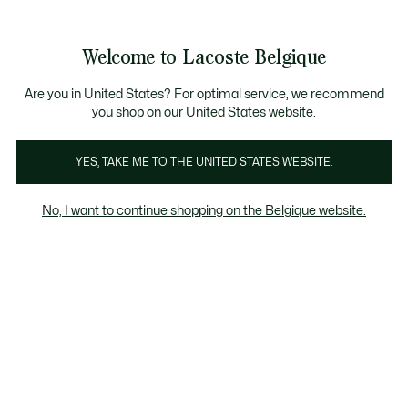
Informatiebanners
CHANCE - Ontdek een selectie afgeprijsde artikelen.
LAST CHANCE - Ontdek een selectie afgeprijsde a
Productafbeeldingengalerij
Welcome to Lacoste Belgique
See
0
0
my
NL
shopping
bag
Are you in United States? For optimal service, we recommend
you shop on our United States website.
YES, TAKE ME TO THE UNITED STATES WEBSITE.
No, I want to continue shopping on the Belgique website.