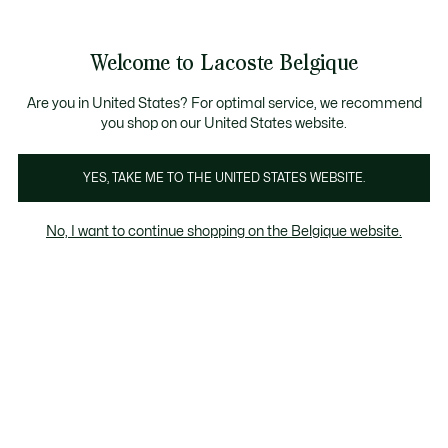
Informatiebanners
CHANCE - Ontdek een selectie afgeprijsde artikelen.
LAST CHANCE - Ontdek een selectie afgeprijsde a
Productafbeeldingengalerij
Welcome to Lacoste Belgique
See
0
0
my
NL
shopping
bag
Are you in United States? For optimal service, we recommend
you shop on our United States website.
YES, TAKE ME TO THE UNITED STATES WEBSITE.
No, I want to continue shopping on the Belgique website.