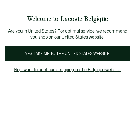
Informatiebanners
CHANCE - Ontdek een selectie afgeprijsde artikelen.
LAST CHANCE - Ontdek een selectie afgeprijsde a
Productafbeeldingengalerij
Welcome to Lacoste Belgique
See
0
0
my
NL
shopping
bag
Are you in United States? For optimal service, we recommend
you shop on our United States website.
YES, TAKE ME TO THE UNITED STATES WEBSITE.
No, I want to continue shopping on the Belgique website.