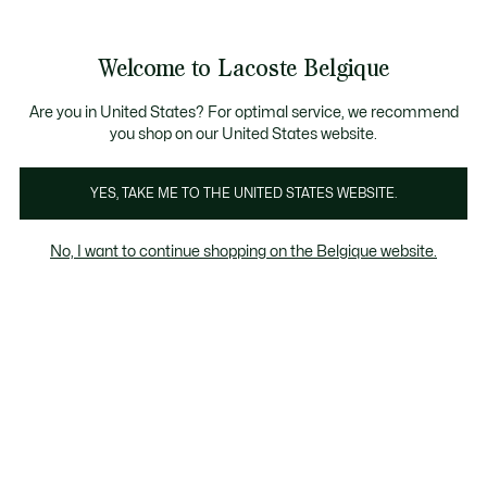
Informatiebanners
CHANCE - Ontdek een selectie afgeprijsde artikelen.
LAST CHANCE - Ontdek een selectie afgeprijsde a
Productafbeeldingengalerij
Welcome to Lacoste Belgique
See
0
0
my
NL
shopping
bag
Are you in United States? For optimal service, we recommend
you shop on our United States website.
YES, TAKE ME TO THE UNITED STATES WEBSITE.
No, I want to continue shopping on the Belgique website.