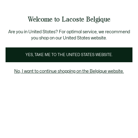
Informatiebanners
CHANCE - Ontdek een selectie afgeprijsde artikelen.
LAST CHANCE - Ontdek een selectie afgeprijsde a
Productafbeeldingengalerij
Welcome to Lacoste Belgique
See
0
0
my
NL
shopping
bag
Are you in United States? For optimal service, we recommend
you shop on our United States website.
YES, TAKE ME TO THE UNITED STATES WEBSITE.
No, I want to continue shopping on the Belgique website.