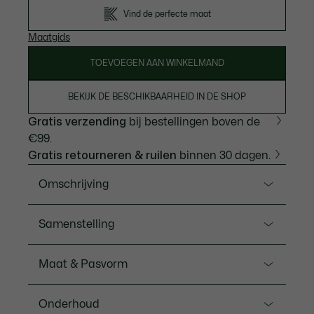
Vind de perfecte maat
Maatgids
TOEVOEGEN AAN WINKELMAND
BEKIJK DE BESCHIKBAARHEID IN DE SHOP
Gratis verzending
bij bestellingen boven de
€99.
Gratis retourneren & ruilen
binnen 30 dagen.
Omschrijving
Ref. JF5605-00
Samenstelling
Deze rok is de vrucht van 90 jaar mode- en
sportkledingexpertise van Lacoste. Vervaardigd van
Hoofdsteun: Polyester (100%) / Voering: Polyester
Maat & Pasvorm
vloeiend, zijdeachtig satijn met een iconisch
(100%) / Ribboord: Polyester (92%), Elastaan (8%)
plooidesign, geïnspireerd op ons tenniserfgoed, voor
Pasvorm
een gedurfd vrouwelijke look. Een elegant item,
Onderhoud
afgewerkt met de elastische tailleband met merk.