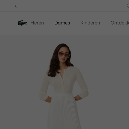
Informatiebanners
Heren
Dames
Kinderen
Ontdek
Productafbeeldingengalerij
Nieuw
Last Chance
Kleding