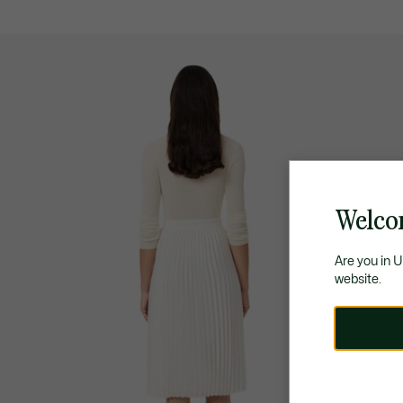
Welco
Are you in 
website.