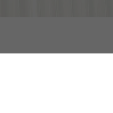
Geplooide Satijnen Midirok
Selected for you