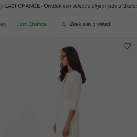
LAST CHANCE - Ontdek een selectie afgeprijsde artikelen
LAST CHANCE - Ontdek een selectie afgeprijsde artikelen
ken
Last Chance
Schoenen
Lederwaren & Klein Lederwaren
Acc