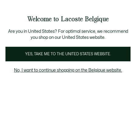
Informatiebanners
CHANCE - Ontdek een selectie afgeprijsde artikelen.
LAST CHANCE - Ontdek een selectie afgeprijsde a
Productafbeeldingengalerij
Welcome to Lacoste Belgique
See
0
0
my
NL
shopping
bag
Are you in United States? For optimal service, we recommend
you shop on our United States website.
YES, TAKE ME TO THE UNITED STATES WEBSITE.
No, I want to continue shopping on the Belgique website.