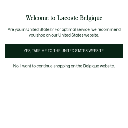
Informatiebanners
CHANCE - Ontdek een selectie afgeprijsde artikelen.
LAST CHANCE - Ontdek een selectie afgeprijsde a
Productafbeeldingengalerij
Welcome to Lacoste Belgique
See
0
0
my
NL
shopping
bag
Are you in United States? For optimal service, we recommend
you shop on our United States website.
YES, TAKE ME TO THE UNITED STATES WEBSITE.
No, I want to continue shopping on the Belgique website.