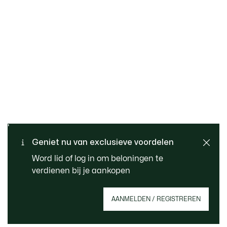
GRATIS RUILEN EN
Veilig betalen
RETOURNEREN
Standaard verzending -
Geniet nu van exclusieve voordelen
KLANTENSERVICE
Gratis vanaf € 99
Word lid of log in om beloningen te
verdienen bij je aankopen
Meld je aan om een account aan te maken,
AANMELDEN / REGISTREREN
member te worden en vanaf het begin te
profiteren van exclusieve voordelen.