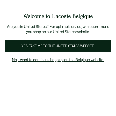
Informatiebanners
CHANCE - Ontdek een selectie afgeprijsde artikelen.
CHANCE - Ontdek een selectie afgeprijsde artikelen.
Welcome to Lacoste Belgique
See
0
0
my
NL
shopping
bag
Are you in United States? For optimal service, we recommend
you shop on our United States website.
Dames Polos Grijs
Short Sleeves
Lange Mouvwen
YES, TAKE ME TO THE UNITED STATES WEBSITE.
No, I want to continue shopping on the Belgique website.
Dames Polos Grijs
Last chance
Het kortingspercentage dat wordt
weergegeven op "Laatste kans" producten,
wordt berekend op basis van de verkoopprijs
van het product vóór de periode van
uitverkoop.