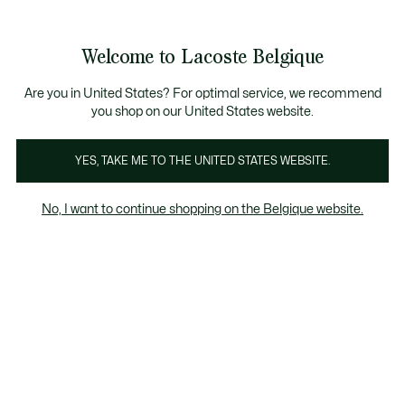
Informatiebanners
CHANCE - Ontdek een selectie afgeprijsde artikelen.
LAST CHANCE - Ontdek een selectie afgeprijsde a
Welcome to Lacoste Belgique
See
0
0
my
NL
shopping
bag
Are you in United States? For optimal service, we recommend
you shop on our United States website.
Poloshirts
T-Shirts
Sweatshirts
Jacks & Jassen
YES, TAKE ME TO THE UNITED STATES WEBSITE.
No, I want to continue shopping on the Belgique website.
Women's T-Shirts
Last chance
Het kortingspercentage dat wordt
weergegeven op "Laatste kans" producten,
wordt berekend op basis van de verkoopprijs
van het product vóór de periode van
uitverkoop.