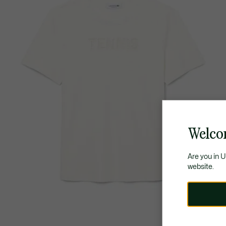
Welco
Are you in 
website.