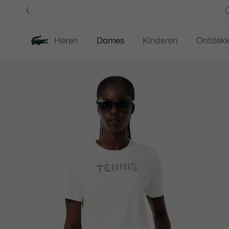
Informatiebanners
Heren
Dames
Kinderen
Ontdek
Productafbeeldingengalerij
Nieuw
Last Chance
Kleding