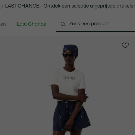
LAST CHANCE - Ontdek een selectie afgeprijsde artikelen
LAST CHANCE - Ontdek een selectie afgeprijsde artikelen
ken
Last Chance
Schoenen
Lederwaren & Klein Lederwaren
Acc