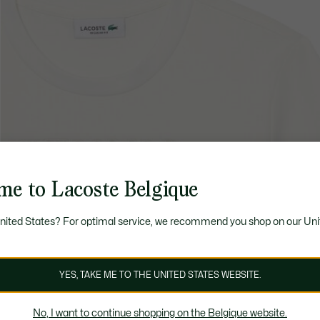
me to Lacoste Belgique
United States? For optimal service, we recommend you shop on our Uni
YES, TAKE ME TO THE UNITED STATES WEBSITE.
No, I want to continue shopping on the Belgique website.