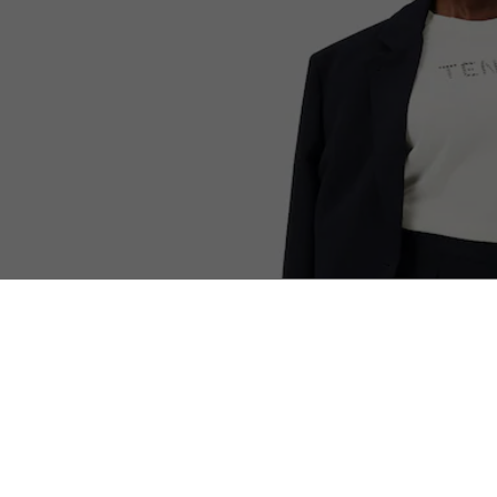
T-shirt met Tennisborduursel
Selected for you