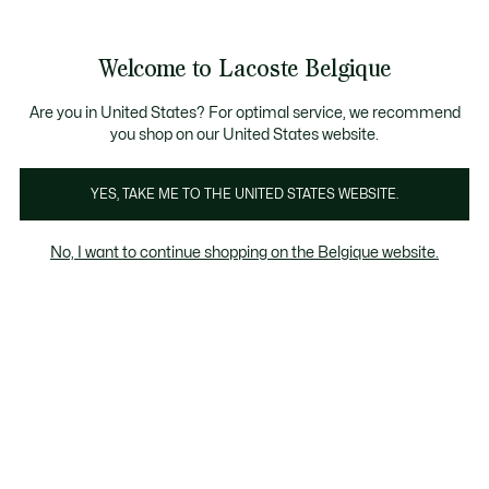
Informatiebanners
CHANCE - Ontdek een selectie afgeprijsde artikelen.
LAST CHANCE - Ontdek een selectie afgeprijsde a
Productafbeeldingengalerij
Welcome to Lacoste Belgique
See
0
0
my
NL
shopping
bag
Are you in United States? For optimal service, we recommend
you shop on our United States website.
YES, TAKE ME TO THE UNITED STATES WEBSITE.
No, I want to continue shopping on the Belgique website.