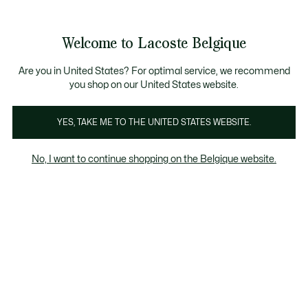
Informatiebanners
CHANCE - Ontdek een selectie afgeprijsde artikelen.
LAST CHANCE - Ontdek een selectie afgeprijsde a
Welcome to Lacoste Belgique
See
0
0
my
NL
shopping
bag
Are you in United States? For optimal service, we recommend
you shop on our United States website.
Anna Collectie
YES, TAKE ME TO THE UNITED STATES WEBSITE.
No, I want to continue shopping on the Belgique website.
Last chance
Het kortingspercentage dat wordt
weergegeven op "Laatste kans" producten,
wordt berekend op basis van de verkoopprijs
van het product vóór de periode van
uitverkoop.