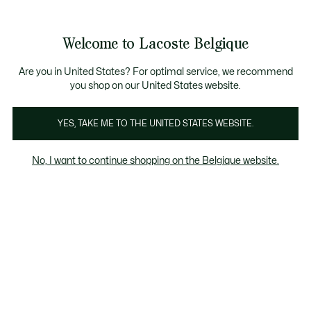
Informatiebanners
CHANCE - Ontdek een selectie afgeprijsde artikelen.
LAST CHANCE - Ontdek een selectie afgeprijsde a
Productafbeeldingengalerij
Welcome to Lacoste Belgique
See
0
0
my
NL
shopping
bag
Are you in United States? For optimal service, we recommend
you shop on our United States website.
YES, TAKE ME TO THE UNITED STATES WEBSITE.
No, I want to continue shopping on the Belgique website.