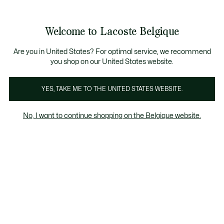
Informatiebanners
CHANCE - Ontdek een selectie afgeprijsde artikelen.
LAST CHANCE - Ontdek een selectie afgeprijsde a
Productafbeeldingengalerij
Welcome to Lacoste Belgique
See
0
0
my
NL
shopping
bag
Are you in United States? For optimal service, we recommend
you shop on our United States website.
YES, TAKE ME TO THE UNITED STATES WEBSITE.
No, I want to continue shopping on the Belgique website.