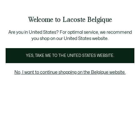
Informatiebanners
CHANCE - Ontdek een selectie afgeprijsde artikelen.
LAST CHANCE - Ontdek een selectie afgeprijsde a
Productafbeeldingengalerij
Welcome to Lacoste Belgique
See
0
0
my
NL
shopping
bag
Are you in United States? For optimal service, we recommend
you shop on our United States website.
YES, TAKE ME TO THE UNITED STATES WEBSITE.
No, I want to continue shopping on the Belgique website.