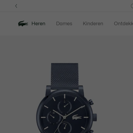
Informatiebanners
Heren
Dames
Kinderen
Ontdek
Productafbeeldingengalerij
Nieuw
Last Chance
Polos
Kledi