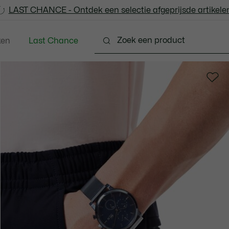
LAST CHANCE - Ontdek een selectie afgeprijsde artikelen
LAST CHANCE - Ontdek een selectie afgeprijsde artikelen
ken
Last Chance
ng
Schoenen
Accessoires
Lederwaren & Kle