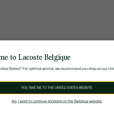
me to Lacoste Belgique
United States? For optimal service, we recommend you shop on our Uni
YES, TAKE ME TO THE UNITED STATES WEBSITE.
No, I want to continue shopping on the Belgique website.