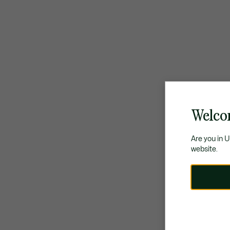
Welco
Are you in 
website.