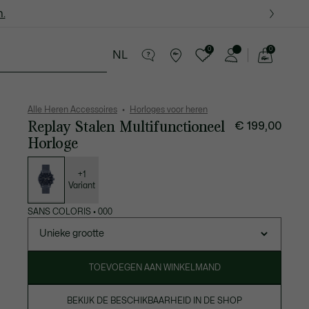
.
.
0
0
NL
See
my
in Lederwaren
Sport
Krokodillen kado's
shopping
bag
Alle Heren Accessoires
Horloges voor heren
Replay Stalen Multifunctioneel
€ 199,00
Horloge
Lijst
met
variaties
+1
Variant
SANS COLORIS
•
000
Unieke grootte
TOEVOEGEN AAN WINKELMAND
BEKIJK DE BESCHIKBAARHEID IN DE SHOP