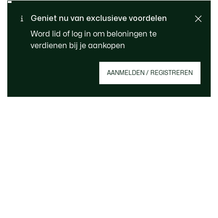
Standaard verzending -
Geniet nu van exclusieve voordelen
KLANTENSERVICE
Gratis vanaf € 99
Word lid of log in om beloningen te
verdienen bij je aankopen
Meld je aan om een account aan te maken,
AANMELDEN / REGISTREREN
member te worden en vanaf het begin te
profiteren van exclusieve voordelen.
E-mailadres
MEMBER WORDEN
Over Lacoste