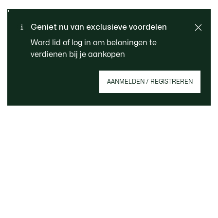
Standaard verzending -
Geniet nu van exclusieve voordelen
KLANTENSERVICE
Gratis vanaf € 99
Word lid of log in om beloningen te
verdienen bij je aankopen
Meld je aan om een account aan te maken,
AANMELDEN / REGISTREREN
member te worden en vanaf het begin te
profiteren van exclusieve voordelen.
E-mailadres
MEMBER WORDEN
Over Lacoste