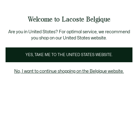
Informatiebanners
CHANCE - Ontdek een selectie afgeprijsde artikelen.
LAST CHANCE - Ontdek een selectie afgeprijsde a
Welcome to Lacoste Belgique
See
0
0
my
NL
shopping
bag
Are you in United States? For optimal service, we recommend
you shop on our United States website.
Online Exclusive
YES, TAKE ME TO THE UNITED STATES WEBSITE.
No, I want to continue shopping on the Belgique website.
Online Exclusive
Last chance
Het kortingspercentage dat wordt
weergegeven op "Laatste kans" producten,
wordt berekend op basis van de verkoopprijs
van het product vóór de periode van
uitverkoop.