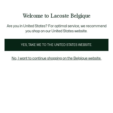
Informatiebanners
CHANCE - Ontdek een selectie afgeprijsde artikelen.
LAST CHANCE - Ontdek een selectie afgeprijsde a
Productafbeeldingengalerij
Welcome to Lacoste Belgique
See
0
0
my
NL
shopping
bag
Are you in United States? For optimal service, we recommend
you shop on our United States website.
YES, TAKE ME TO THE UNITED STATES WEBSITE.
No, I want to continue shopping on the Belgique website.