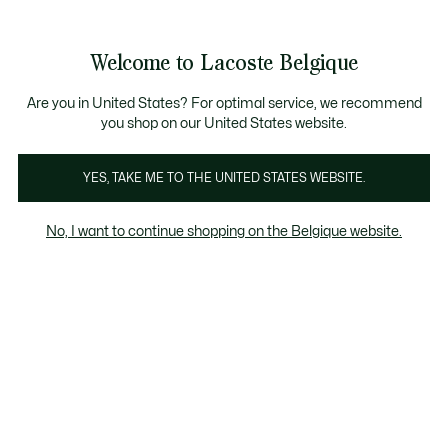
Informatiebanners
CHANCE - Ontdek een selectie afgeprijsde artikelen.
LAST CHANCE - Ontdek een selectie afgeprijsde a
Productafbeeldingengalerij
Welcome to Lacoste Belgique
See
0
0
my
NL
shopping
bag
Are you in United States? For optimal service, we recommend
you shop on our United States website.
YES, TAKE ME TO THE UNITED STATES WEBSITE.
No, I want to continue shopping on the Belgique website.