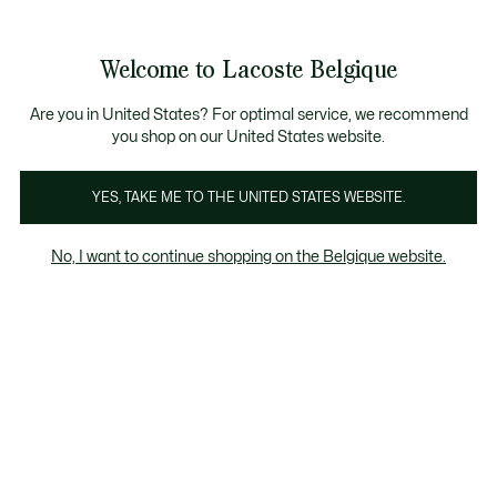
Informatiebanners
CHANCE - Ontdek een selectie afgeprijsde artikelen.
LAST CHANCE - Ontdek een selectie afgeprijsde a
Productafbeeldingengalerij
Welcome to Lacoste Belgique
See
0
0
my
NL
shopping
bag
Are you in United States? For optimal service, we recommend
you shop on our United States website.
YES, TAKE ME TO THE UNITED STATES WEBSITE.
No, I want to continue shopping on the Belgique website.