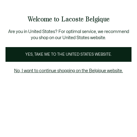
Informatiebanners
CHANCE - Ontdek een selectie afgeprijsde artikelen.
LAST CHANCE - Ontdek een selectie afgeprijsde a
Productafbeeldingengalerij
Welcome to Lacoste Belgique
See
0
0
my
NL
shopping
bag
Are you in United States? For optimal service, we recommend
you shop on our United States website.
YES, TAKE ME TO THE UNITED STATES WEBSITE.
No, I want to continue shopping on the Belgique website.