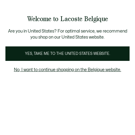
Informatiebanners
CHANCE - Ontdek een selectie afgeprijsde artikelen.
LAST CHANCE - Ontdek een selectie afgeprijsde a
Productafbeeldingengalerij
Welcome to Lacoste Belgique
See
0
0
my
NL
shopping
bag
Are you in United States? For optimal service, we recommend
you shop on our United States website.
YES, TAKE ME TO THE UNITED STATES WEBSITE.
No, I want to continue shopping on the Belgique website.