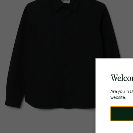
Welco
Are you in 
website.