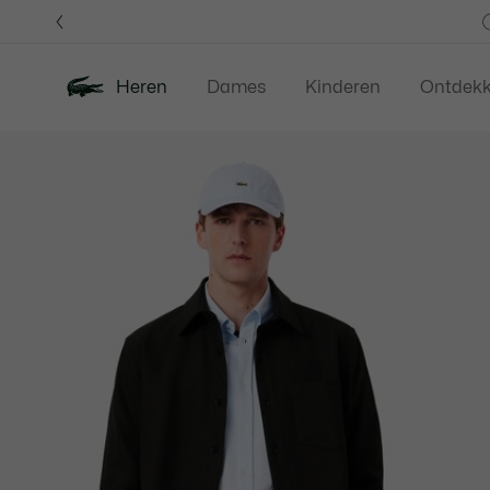
Informatiebanners
Heren
Dames
Kinderen
Ontdek
Productafbeeldingengalerij
Nieuw
Last Chance
Polos
Kledi