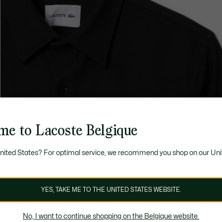
me to Lacoste Belgique
United States? For optimal service, we recommend you shop on our Uni
YES, TAKE ME TO THE UNITED STATES WEBSITE.
No, I want to continue shopping on the Belgique website.