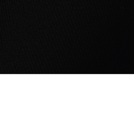
Oversized Dubbelzijdig Overhemd
Selected for you