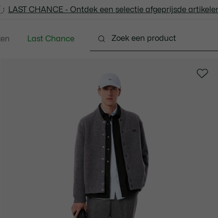
LAST CHANCE - Ontdek een selectie afgeprijsde artikelen
LAST CHANCE - Ontdek een selectie afgeprijsde artikelen
ken
Last Chance
ng
Schoenen
Accessoires
Lederwaren & Kle