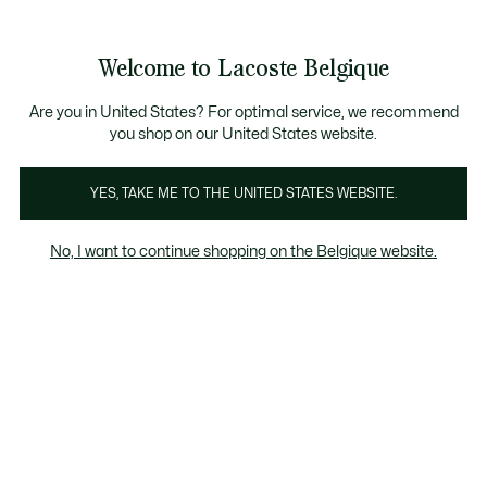
Informatiebanners
CHANCE - Ontdek een selectie afgeprijsde artikelen.
LAST CHANCE - Ontdek een selectie afgeprijsde a
Productafbeeldingengalerij
Welcome to Lacoste Belgique
See
0
0
my
NL
shopping
bag
Are you in United States? For optimal service, we recommend
you shop on our United States website.
YES, TAKE ME TO THE UNITED STATES WEBSITE.
No, I want to continue shopping on the Belgique website.