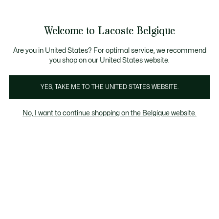
Informatiebanners
CHANCE - Ontdek een selectie afgeprijsde artikelen.
LAST CHANCE - Ontdek een selectie afgeprijsde a
Productafbeeldingengalerij
Welcome to Lacoste Belgique
See
0
0
my
NL
shopping
bag
Are you in United States? For optimal service, we recommend
you shop on our United States website.
YES, TAKE ME TO THE UNITED STATES WEBSITE.
No, I want to continue shopping on the Belgique website.