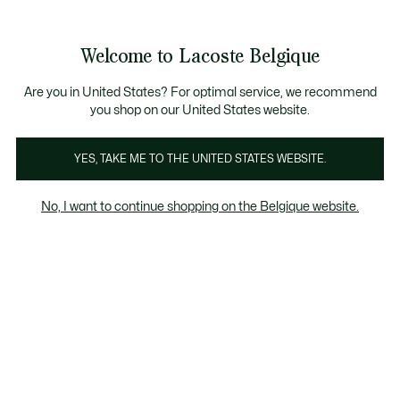
Informatiebanners
CHANCE - Ontdek een selectie afgeprijsde artikelen.
LAST CHANCE - Ontdek een selectie afgeprijsde a
Productafbeeldingengalerij
Welcome to Lacoste Belgique
See
0
0
my
NL
shopping
bag
Are you in United States? For optimal service, we recommend
you shop on our United States website.
YES, TAKE ME TO THE UNITED STATES WEBSITE.
No, I want to continue shopping on the Belgique website.