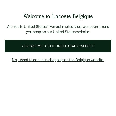
Informatiebanners
CHANCE - Ontdek een selectie afgeprijsde artikelen.
LAST CHANCE - Ontdek een selectie afgeprijsde a
Productafbeeldingengalerij
Welcome to Lacoste Belgique
See
0
0
my
NL
shopping
bag
Are you in United States? For optimal service, we recommend
you shop on our United States website.
YES, TAKE ME TO THE UNITED STATES WEBSITE.
No, I want to continue shopping on the Belgique website.