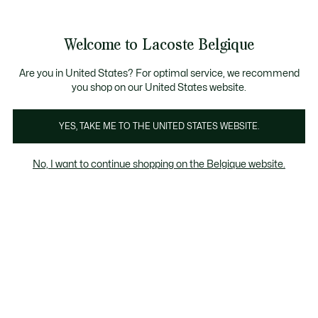
Informatiebanners
CHANCE - Ontdek een selectie afgeprijsde artikelen.
LAST CHANCE - Ontdek een selectie afgeprijsde a
Productafbeeldingengalerij
Welcome to Lacoste Belgique
See
0
0
my
NL
shopping
bag
Are you in United States? For optimal service, we recommend
you shop on our United States website.
YES, TAKE ME TO THE UNITED STATES WEBSITE.
No, I want to continue shopping on the Belgique website.