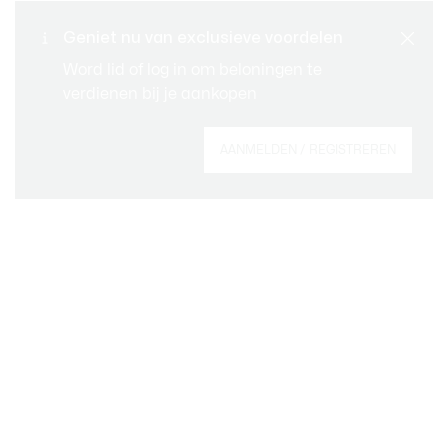
Standaard verzending -
Geniet nu van exclusieve voordelen
KLANTENSERVICE
Gratis vanaf € 99
Word lid of log in om beloningen te
verdienen bij je aankopen
Meld je aan om een account aan te maken,
AANMELDEN / REGISTREREN
member te worden en vanaf het begin te
profiteren van exclusieve voordelen.
E-mailadres
MEMBER WORDEN
Over Lacoste