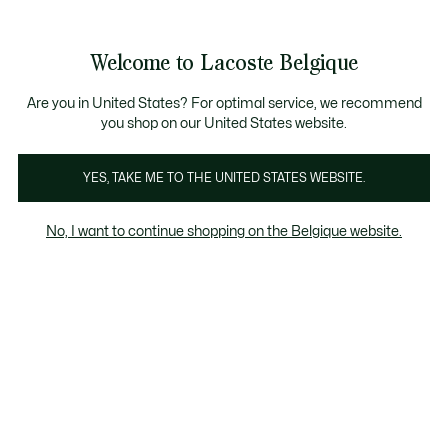
Informatiebanners
CHANCE - Ontdek een selectie afgeprijsde artikelen.
CHANCE - Ontdek een selectie afgeprijsde artikelen.
Welcome to Lacoste Belgique
See
0
0
my
NL
shopping
bag
Are you in United States? For optimal service, we recommend
you shop on our United States website.
Heren sweatshirts Geel
Ronde hals
Hoodies
Met
YES, TAKE ME TO THE UNITED STATES WEBSITE.
No, I want to continue shopping on the Belgique website.
Heren sweatshirts Geel
Last chance
Het kortingspercentage dat wordt
weergegeven op "Laatste kans" producten,
wordt berekend op basis van de verkoopprijs
van het product vóór de periode van
uitverkoop.