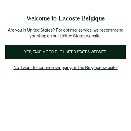
Informatiebanners
CHANCE - Ontdek een selectie afgeprijsde artikelen.
LAST CHANCE - Ontdek een selectie afgeprijsde a
Productafbeeldingengalerij
Welcome to Lacoste Belgique
See
0
0
my
NL
shopping
bag
Are you in United States? For optimal service, we recommend
you shop on our United States website.
YES, TAKE ME TO THE UNITED STATES WEBSITE.
No, I want to continue shopping on the Belgique website.