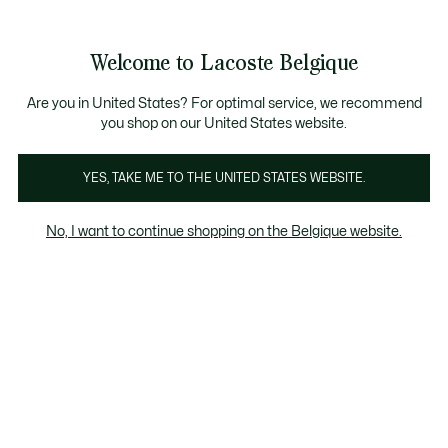
Informatiebanners
CHANCE - Ontdek een selectie afgeprijsde artikelen.
LAST CHANCE - Ontdek een selectie afgeprijsde a
Productafbeeldingengalerij
Welcome to Lacoste Belgique
See
0
0
my
NL
shopping
bag
Are you in United States? For optimal service, we recommend
you shop on our United States website.
YES, TAKE ME TO THE UNITED STATES WEBSITE.
No, I want to continue shopping on the Belgique website.