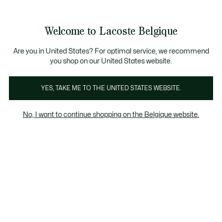
Informatiebanners
CHANCE - Ontdek een selectie afgeprijsde artikelen.
LAST CHANCE - Ontdek een selectie afgeprijsde a
Productafbeeldingengalerij
Welcome to Lacoste Belgique
See
0
0
my
NL
shopping
bag
Are you in United States? For optimal service, we recommend
you shop on our United States website.
YES, TAKE ME TO THE UNITED STATES WEBSITE.
No, I want to continue shopping on the Belgique website.