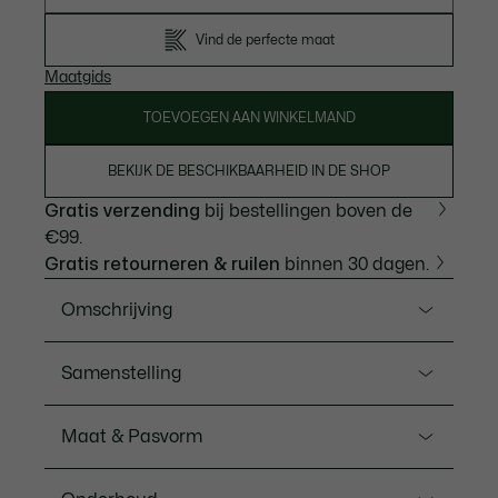
Vind de perfecte maat
Maatgids
TOEVOEGEN AAN WINKELMAND
BEKIJK DE BESCHIKBAARHEID IN DE SHOP
Gratis verzending
bij bestellingen boven de
€99.
Gratis retourneren & ruilen
binnen 30 dagen.
Omschrijving
Ref. TH9957-00
Samenstelling
Je kunt stijlvol presteren in dit T-shirt, dat gepast en
getest is door Novak Djokovic. Vervaardigd van jersey
Cotton (65%),Polyester (35%)
Maat & Pasvorm
met Ultra-Dry technologie voor comfort en een
langblijvend fris gevoel tijdens het spel. Een technisch
Pasvorm
design dat afgewerkt is met een grote print en de