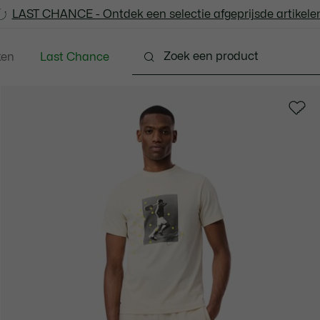
LAST CHANCE - Ontdek een selectie afgeprijsde artikelen
LAST CHANCE - Ontdek een selectie afgeprijsde artikelen
ken
Last Chance
ng
Schoenen
Accessoires
Lederwaren & Kle