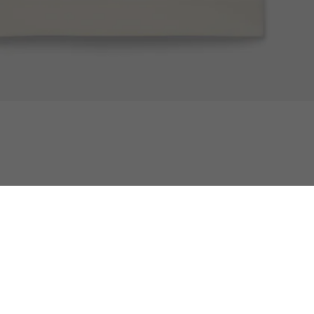
Lacoste Tennis x Novak Djokovic Grafisch T-shi
Selected for you