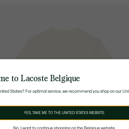
me to Lacoste Belgique
United States? For optimal service, we recommend you shop on our Uni
YES, TAKE ME TO THE UNITED STATES WEBSITE.
No, I want to continue shopping on the Belgique website.