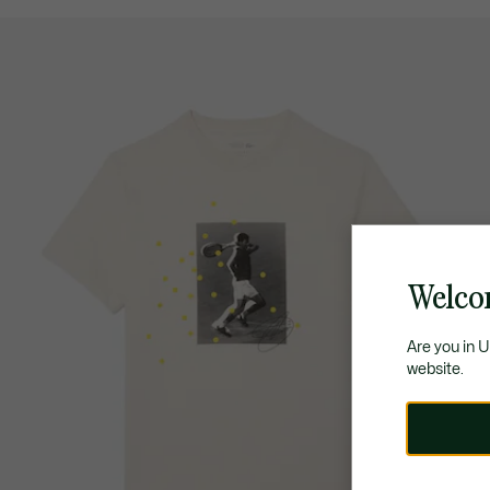
Welco
Are you in 
website.