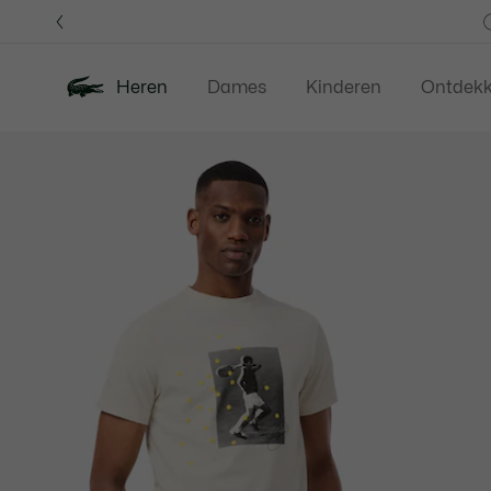
Informatiebanners
Heren
Dames
Kinderen
Ontdek
Productafbeeldingengalerij
Nieuw
Last Chance
Polos
Kledi