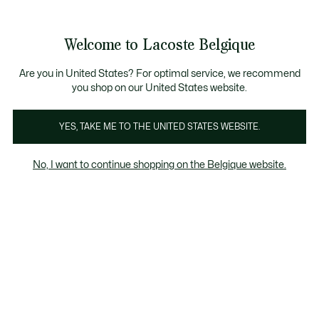
Informatiebanners
CHANCE - Ontdek een selectie afgeprijsde artikelen.
LAST CHANCE - Ontdek een selectie afgeprijsde a
Welcome to Lacoste Belgique
See
0
0
my
NL
shopping
bag
Are you in United States? For optimal service, we recommend
you shop on our United States website.
YES, TAKE ME TO THE UNITED STATES WEBSITE.
GZAKKEN
CROSSBODY TASSEN
PORTEMONN
No, I want to continue shopping on the Belgique website.
KLEINE LEDE
g Charms
Werk- & laptoptassen
Cross-body tassen
Crossbody tassen