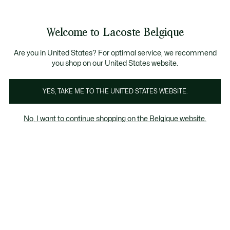
Informatiebanners
CHANCE - Ontdek een selectie afgeprijsde artikelen.
LAST CHANCE - Ontdek een selectie afgeprijsde art
Productafbeeldingengalerij
Welcome to Lacoste Belgique
See
0
0
my
NL
shopping
bag
Are you in United States? For optimal service, we recommend
you shop on our United States website.
YES, TAKE ME TO THE UNITED STATES WEBSITE.
No, I want to continue shopping on the Belgique website.