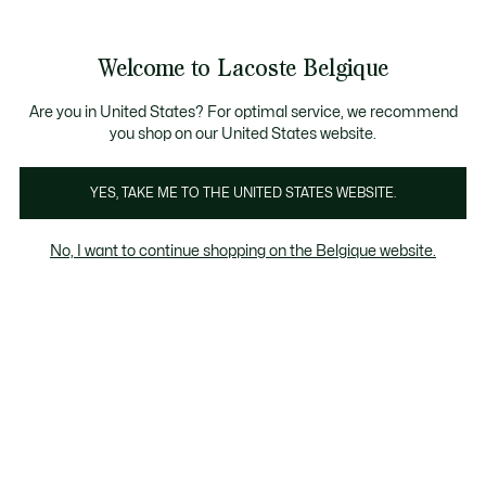
Informatiebanners
CHANCE - Ontdek een selectie afgeprijsde artikelen.
LAST CHANCE - Ontdek een selectie afgeprijsde a
Productafbeeldingengalerij
Welcome to Lacoste Belgique
See
0
0
my
NL
shopping
bag
Are you in United States? For optimal service, we recommend
you shop on our United States website.
YES, TAKE ME TO THE UNITED STATES WEBSITE.
No, I want to continue shopping on the Belgique website.