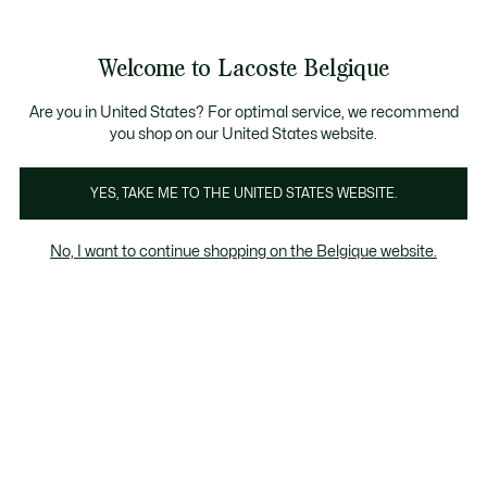
Informatiebanners
CHANCE - Ontdek een selectie afgeprijsde artikelen.
LAST CHANCE - Ontdek een selectie afgeprijsde a
Productafbeeldingengalerij
Welcome to Lacoste Belgique
See
0
0
my
NL
shopping
bag
Are you in United States? For optimal service, we recommend
you shop on our United States website.
YES, TAKE ME TO THE UNITED STATES WEBSITE.
No, I want to continue shopping on the Belgique website.