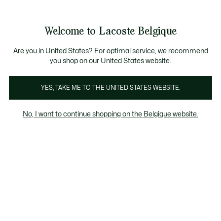
Informatiebanners
CHANCE - Ontdek een selectie afgeprijsde artikelen.
LAST CHANCE - Ontdek een selectie afgeprijsde a
Productafbeeldingengalerij
Welcome to Lacoste Belgique
See
0
0
my
NL
shopping
bag
Are you in United States? For optimal service, we recommend
you shop on our United States website.
YES, TAKE ME TO THE UNITED STATES WEBSITE.
No, I want to continue shopping on the Belgique website.