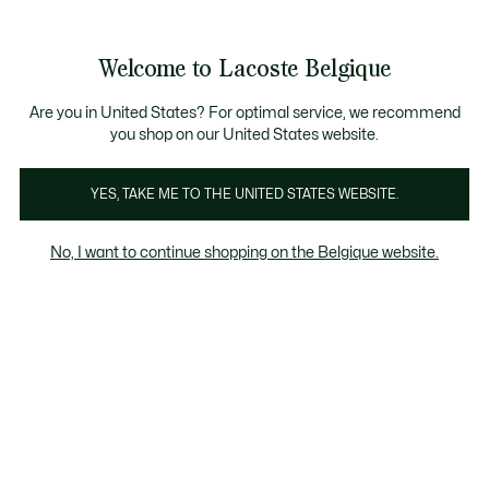
Informatiebanners
CHANCE - Ontdek een selectie afgeprijsde artikelen.
LAST CHANCE - Ontdek een selectie afgeprijsde a
Productafbeeldingengalerij
Welcome to Lacoste Belgique
See
0
0
my
NL
shopping
bag
Are you in United States? For optimal service, we recommend
you shop on our United States website.
YES, TAKE ME TO THE UNITED STATES WEBSITE.
No, I want to continue shopping on the Belgique website.